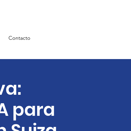
Contacto
va:
A para
n Suiza