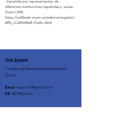
 impartida por representantes de 
diferentes instituciones españolas y  suizas.
Zoom LINK: 
https://us02web.zoom.us/webinar/register/
WN_cCdVhtMeR-il1wIfv-vNtA
Cre Zurich
Consejo de Residentes Españoles en
Zurich
Email
:
crezurich@gmail.com
FB
: @CREZurich