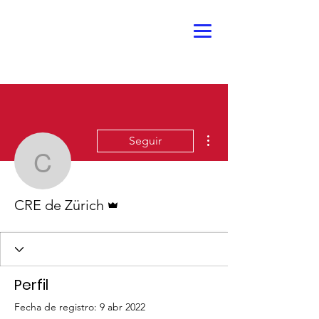
Más acciones
Seguir
CRE de Zürich
Administrador
CRE de Zürich
Perfil
Fecha de registro: 9 abr 2022